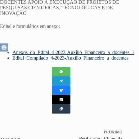
DOCENTES APOIO À EXECUÇÃO DE PROJETOS DE
PESQUISAS CIENTÍFICAS, TECNOLÓGICAS E DE
INOVAÇÃO
Edital e formulários em anexo:
Abrir a barra de ferramentas
Anexos_do_Edital_4-2023-Auxílio_Financeiro_a_docentes_1
Edital_Compilado_4-2023-Auxílio_Financeiro_a_docentes
PRÓXIMO
Retificação - Chamada