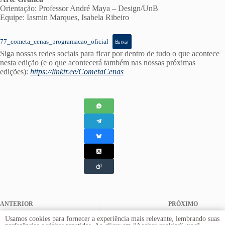
Orientação: Professor André Maya – Design/UnB
Equipe: Iasmin Marques, Isabela Ribeiro
77_cometa_cenas_programacao_oficial
Baixar
Siga nossas redes sociais para ficar por dentro de tudo o que acontece
nesta edição (e o que acontecerá também nas nossas próximas
edições):
https://linktr.ee/CometaCenas
ANTERIOR
PRÓXIMO
76º Cometa Cenas: Ações
78º Cometa Cenas: Não vão
Usamos cookies para fornecer a experiência mais relevante, lembrando suas
para Cultivar o Amanhã
nos matar agora